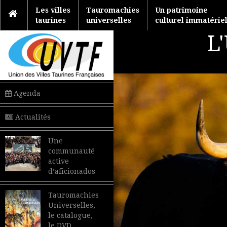
Les villes
Tauromachies
Un patrimoine
taurines
universelles
culturel immatérie
L
Agenda
Actualités
Une
communauté
active
d’aficionados
Tauromachies
Universelles,
le catalogue,
le DVD