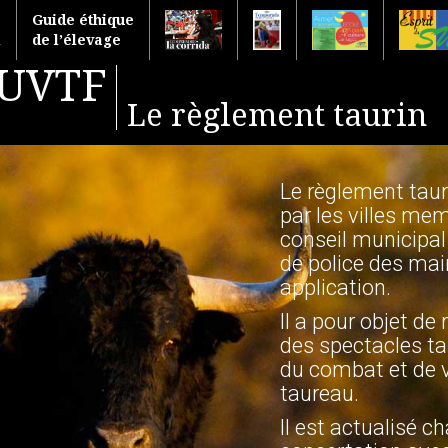
Guide éthique
l
de l’élevage
'UVTF
Le règlement taurin
Le règlement tau
par les villes mem
conseil municipal 
de police des mai
application.
Il a pour objet d
des spectacles tau
du combat et de v
taureau.
Il est actualisé 