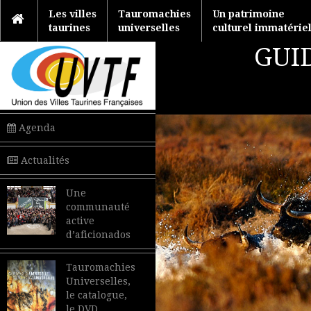
Les villes
Tauromachies
Un patrimoine
taurines
universelles
culturel immatérie
GUI
Agenda
Actualités
Une
communauté
active
d’aficionados
Tauromachies
Universelles,
le catalogue,
le DVD