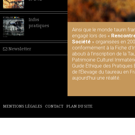
Infos
pratiques
Ainsi que le monde taurin fran
engagé lors des «
Rencontre
Société
» organisées en 200
conformément à la Fiche d’I
Newsletter
abouti à l’inscription de la 
Patrimoine Culturel Immatérie
Guide Éthique des Pratiques
de l’Élevage du taureau en F
aujourd’hui une réalité.
MENTIONS LÉGALES
CONTACT
PLAN DU SITE