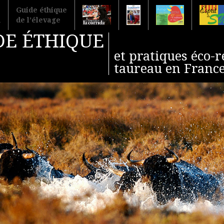
Guide éthique
l
de l’élevage
DE ÉTHIQUE
et pratiques éco-r
taureau en Franc